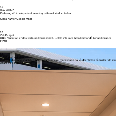
Boka tid
Patientparkering
Patienter som besöker vårdcentralen får parkera för 60 SEK per timme.
01
Hitta till P46
Parkering 46 är vår patientparkering mittemot vårdcentralen
Klicka här för Google maps
02
Välj P-biljett
OBS! Viktigt att endast välja parkeringsbiljett. Betala inte med betalkort för då blir parkeringen
dyrare
03
Gå till vårdcentralen
Visa upp din parkeringsbiljett när du anmäler dig i receptionen på vårdcentralen så hjälper de dig
vidare med betalning